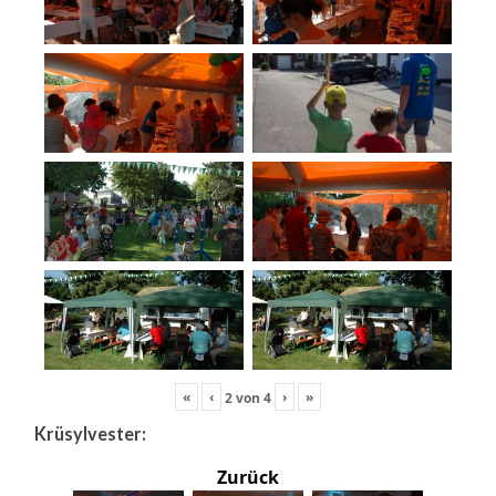
«
‹
›
»
2
von
4
Krüsylvester:
Zurück