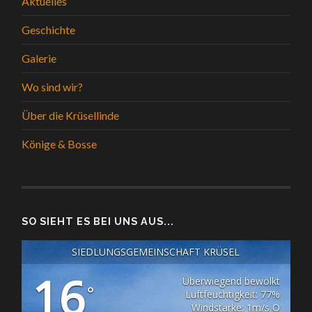
Aktuelles
Geschichte
Galerie
Wo sind wir?
Über die Krüsellinde
Könige & Bosse
SO SIEHT ES BEI UNS AUS...
SIEDLUNGSGEMEINSCHAFT KRÜSEL
16
Überwiegend bewölkt
°
Luftfeuchtigkeit: 77%
Windstärke: 1m/s O