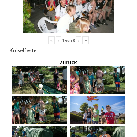
«
‹
›
»
1
von
3
Krüselfeste:
Zurück