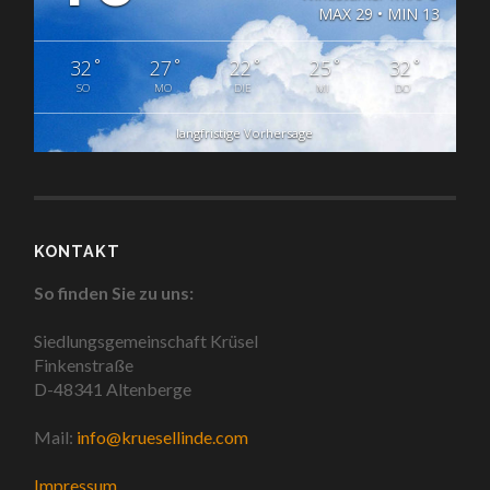
MAX 29 • MIN 13
°
°
°
°
°
32
27
22
25
32
SO
MO
DIE
MI
DO
langfristige Vorhersage
KONTAKT
So finden Sie zu uns:
Siedlungsgemeinschaft Krüsel
Finkenstraße
D-48341 Altenberge
Mail:
info@kruesellinde.com
Impressum