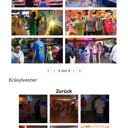
«
‹
›
»
3
von
4
Krüsylvester:
Zurück