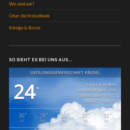
Wo sind wir?
Über die Krüsellinde
Könige & Bosse
SO SIEHT ES BEI UNS AUS...
SIEDLUNGSGEMEINSCHAFT KRÜSEL
24
Ein paar Wolken
°
Luftfeuchtigkeit: 45%
Windstärke: 3m/s O
MAX 27 • MIN 11
°
°
°
°
°
30
28
22
27
32
SO
MO
DIE
MI
DO