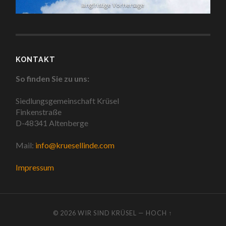
langfristige Vorhersage
KONTAKT
So finden Sie zu uns:
Siedlungsgemeinschaft Krüsel
Finkenstraße
D-48341 Altenberge
Mail:
info@kruesellinde.com
Impressum
© 2026
WIR SIND KRÜSEL
—
HOCH ↑