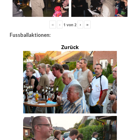
«
‹
›
»
1
von
2
Fussballaktionen:
Zurück