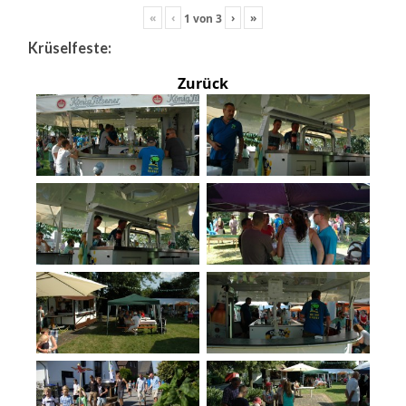
«
‹
›
»
1
von
3
Krüselfeste:
Zurück