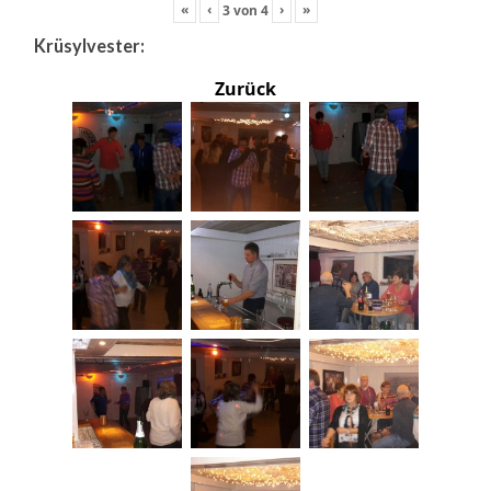
«
‹
›
»
3
von
4
Krüsylvester:
Zurück