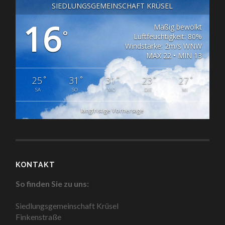
SIEDLUNGSGEMEINSCHAFT KRÜSEL
16
Mäßig bewölkt
°
Luftfeuchtigkeit: 80%
Windstärke: 2m/s WNW
MAX 22 • MIN 13
°
°
°
°
°
25
31
31
23
27
SA
SO
MO
DIE
MI
langfristige Vorhersage
KONTAKT
So finden Sie zu uns:
Siedlungsgemeinschaft Krüsel
Finkenstraße