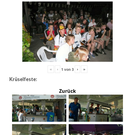
«
‹
›
»
1
von
3
Krüselfeste:
Zurück