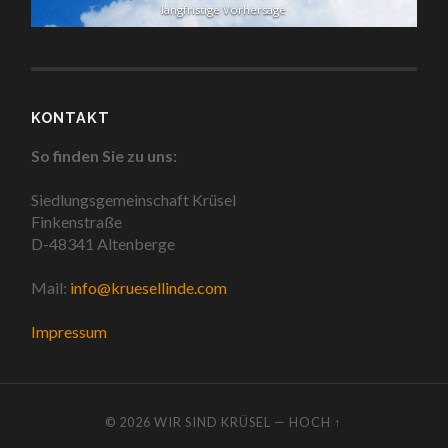
langfristige Vorhersage
KONTAKT
So finden Sie zu uns:
Siedlungsgemeinschaft Krüsel
Finkenstraße
D-48341 Altenberge
Mail:
info@kruesellinde.com
Impressum
© 2026
WIR SIND KRÜSEL
—
HOCH ↑