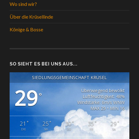
Wo sind wir?
Über die Krüsellinde
Könige & Bosse
SO SIEHT ES BEI UNS AUS...
SIEDLUNGSGEMEINSCHAFT KRÜSEL
29
Überwiegend bewölkt
°
Luftfeuchtigkeit: 48%
Windstärke: 6m/s WNW
MAX 29 • MIN 16
°
°
°
°
°
21
25
30
35
29
DIE
MI
DO
FR
SA