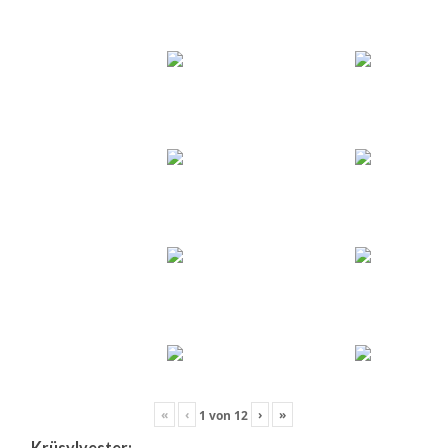
«
‹
›
»
1
von
12
Krüsylvester: