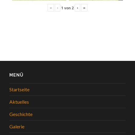
«
‹
›
»
1
von
2
MENÜ
Startseite
Aktuelles
Geschichte
Galerie