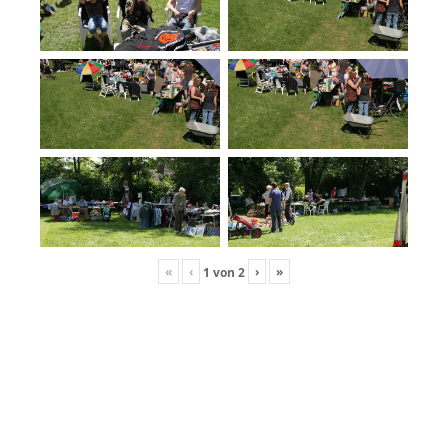
«
‹
›
»
1
von
2