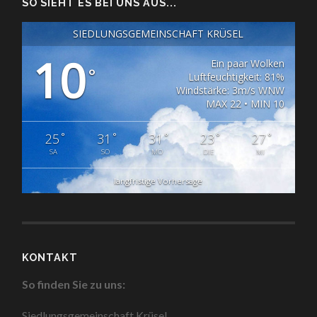
SO SIEHT ES BEI UNS AUS...
SIEDLUNGSGEMEINSCHAFT KRÜSEL
10
Ein paar Wolken
°
Luftfeuchtigkeit: 81%
Windstärke: 3m/s WNW
MAX 22 • MIN 10
°
°
°
°
°
25
31
31
23
27
SA
SO
MO
DIE
MI
langfristige Vorhersage
KONTAKT
So finden Sie zu uns:
Siedlungsgemeinschaft Krüsel