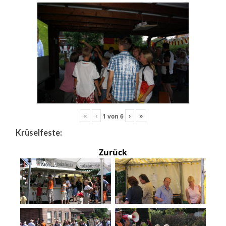
«
‹
›
»
1
von
6
Krüselfeste:
Zurück