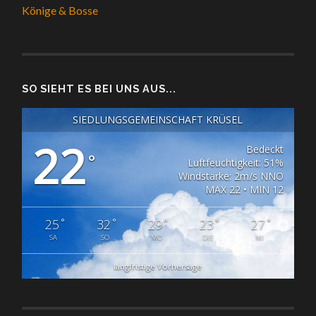
Könige & Bosse
SO SIEHT ES BEI UNS AUS...
SIEDLUNGSGEMEINSCHAFT KRÜSEL
22
Bedeckt
°
Luftfeuchtigkeit: 51%
Windstärke: 2m/s NNO
MAX 22 • MIN 12
°
°
°
°
°
25
32
29
23
27
SA
SO
MO
DIE
MI
langfristige Vorhersage