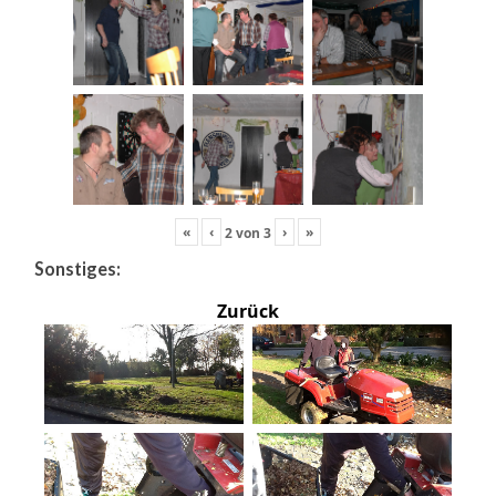
«
‹
›
»
2
von
3
Sonstiges:
Zurück