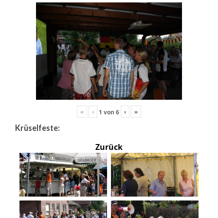
«
‹
›
»
1
von
6
Krüselfeste:
Zurück