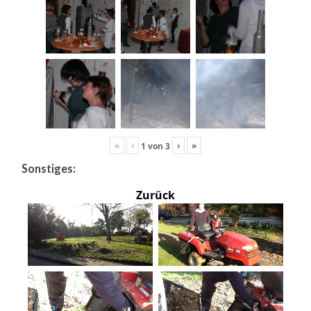
«
‹
›
»
1
von
3
Sonstiges:
Zurück