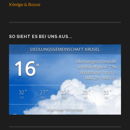
Könige & Bosse
SO SIEHT ES BEI UNS AUS...
SIEDLUNGSGEMEINSCHAFT KRÜSEL
16
Überwiegend bewölkt
°
Luftfeuchtigkeit: 77%
Windstärke: 1m/s O
MAX 29 • MIN 13
°
°
°
°
°
32
27
22
25
32
SO
MO
DIE
MI
DO
langfristige Vorhersage