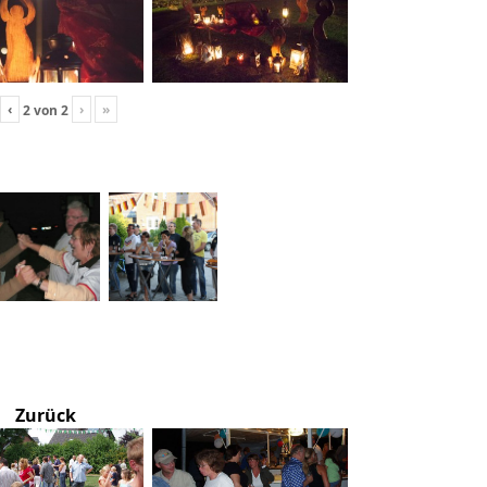
‹
›
»
2
von
2
Zurück