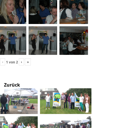
‹
›
»
1
von
2
Zurück