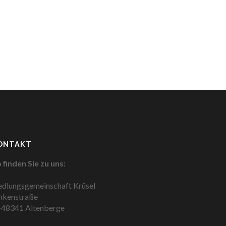
ONTAKT
 finden Sie zu uns:
edlungsgemeinschaft Krüsel
nkenstraße
48341 Altenberge