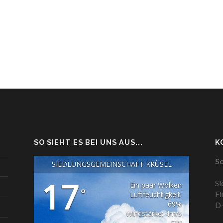
SO SIEHT ES BEI UNS AUS...
K
So
SIEDLUNGSGEMEINSCHAFT KRÜSEL
17
Si
Ein paar Wolken
°
Fi
Luftfeuchtigkeit:
69%
D-
Windstärke: 4m/s
SW