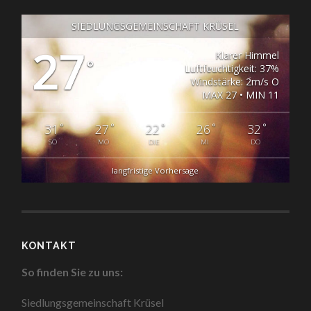
SIEDLUNGSGEMEINSCHAFT KRÜSEL
27
Klarer Himmel
°
Luftfeuchtigkeit: 37%
Windstärke: 2m/s O
MAX 27 • MIN 11
°
°
°
°
°
31
27
22
26
32
SO
MO
DIE
MI
DO
langfristige Vorhersage
KONTAKT
So finden Sie zu uns:
Siedlungsgemeinschaft Krüsel