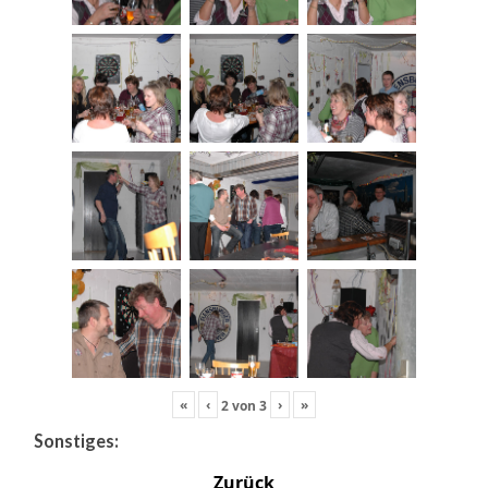
«
‹
›
»
2
von
3
Sonstiges:
Zurück