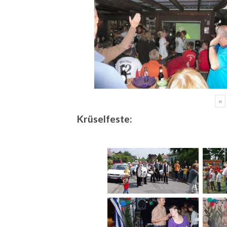
«
Krüselfeste: