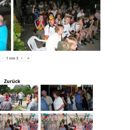
‹
›
»
1
von
3
Zurück