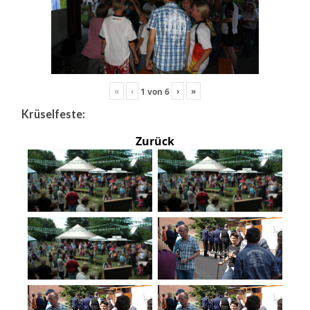
«
‹
›
»
1
von
6
Krüselfeste:
Zurück