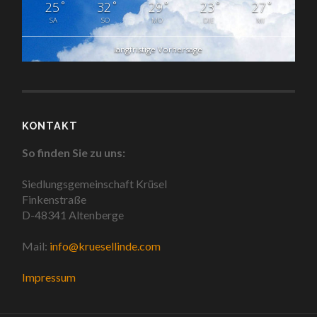
°
°
°
°
°
25
32
29
23
27
SA
SO
MO
DIE
MI
langfristige Vorhersage
KONTAKT
So finden Sie zu uns:
Siedlungsgemeinschaft Krüsel
Finkenstraße
D-48341 Altenberge
Mail:
info@kruesellinde.com
Impressum