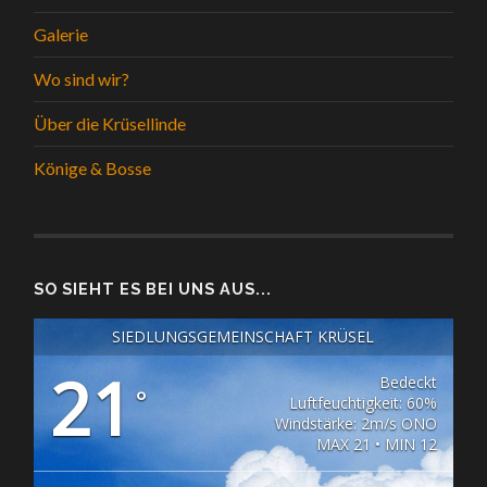
Galerie
Wo sind wir?
Über die Krüsellinde
Könige & Bosse
SO SIEHT ES BEI UNS AUS...
SIEDLUNGSGEMEINSCHAFT KRÜSEL
21
Bedeckt
°
Luftfeuchtigkeit: 60%
Windstärke: 2m/s ONO
MAX 21 • MIN 12