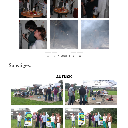
«
‹
›
»
1
von
3
Sonstiges:
Zurück