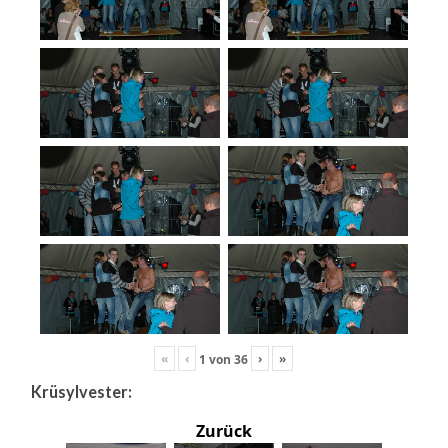
«
‹
›
»
1
von
36
Krüsylvester:
Zurück