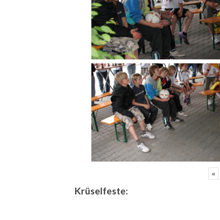
«
Krüselfeste: