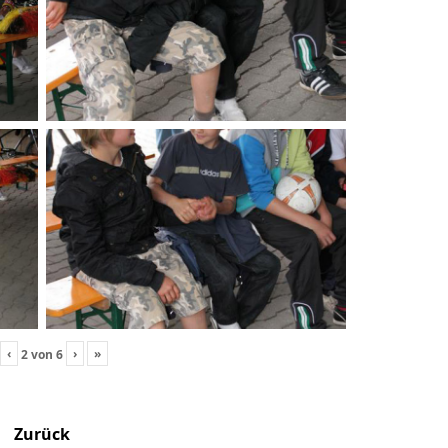
‹
›
»
2
von
6
Zurück