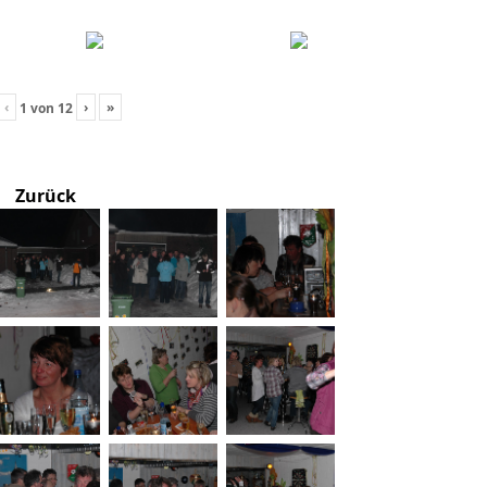
‹
›
»
1
von
12
Zurück