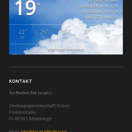
19
Ein paar Wolken
°
Luftfeuchtigkeit: 62%
Windstärke: 5m/s N
MAX 27 • MIN 18
°
°
°
°
°
22
26
32
37
30
DIE
MI
DO
FR
SA
langfristige Vorhersage
KONTAKT
So finden Sie zu uns:
Siedlungsgemeinschaft Krüsel
Finkenstraße
D-48341 Altenberge
Mail:
info@kruesellinde.com