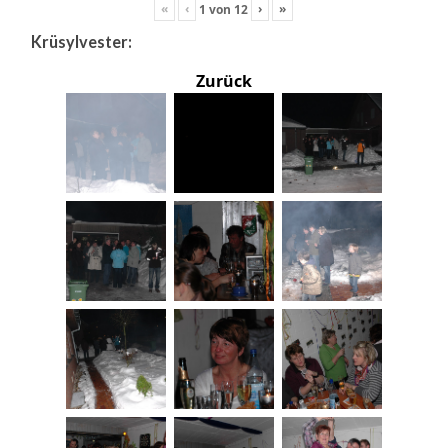
«
‹
›
»
1
von
12
Krüsylvester:
Zurück