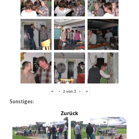
«
‹
›
»
2
von
3
Sonstiges:
Zurück