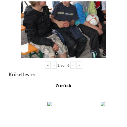
«
‹
›
»
2
von
6
Krüselfeste:
Zurück