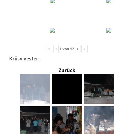
«
‹
›
»
1
von
12
Krüsylvester:
Zurück