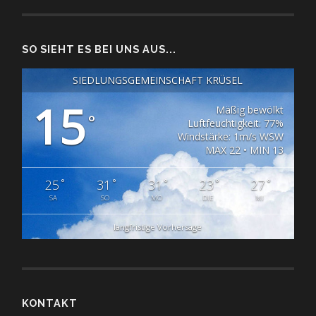
SO SIEHT ES BEI UNS AUS...
SIEDLUNGSGEMEINSCHAFT KRÜSEL
15
Mäßig bewölkt
°
Luftfeuchtigkeit: 77%
Windstärke: 1m/s WSW
MAX 22 • MIN 13
°
°
°
°
°
25
31
31
23
27
SA
SO
MO
DIE
MI
langfristige Vorhersage
KONTAKT