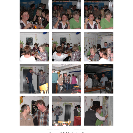
«
‹
›
»
2
von
3