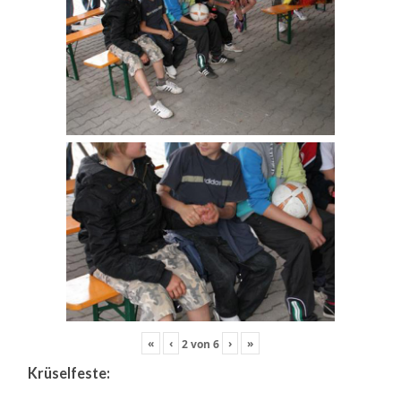
«
‹
›
»
2
von
6
Krüselfeste: