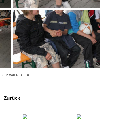
‹
›
»
2
von
6
Zurück