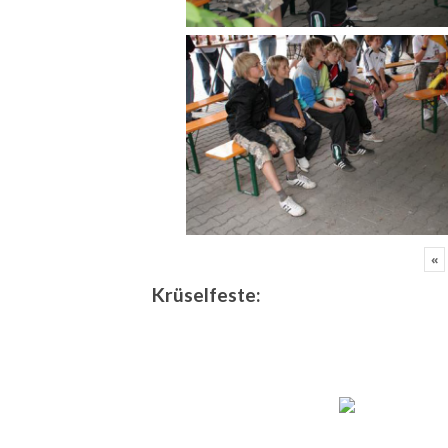
«
Krüselfeste: