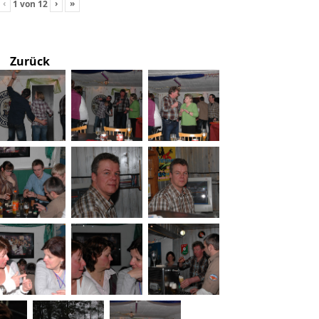
‹
›
»
1
von
12
Zurück