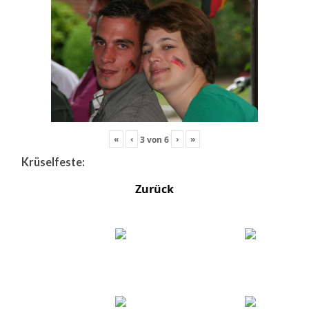
«
‹
›
»
3
von
6
Krüselfeste:
Zurück