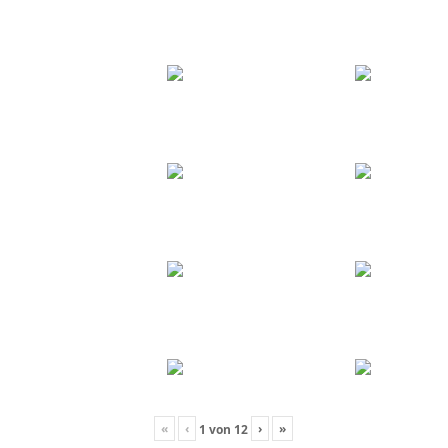
«
‹
›
»
1
von
12