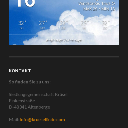
Windstärke: 1m/s O
MAX 29 • MIN 13
°
°
°
°
°
32
27
22
25
32
SO
MO
DIE
MI
DO
langfristige Vorhersage
KONTAKT
So finden Sie zu uns:
Siedlungsgemeinschaft Krüsel
Finkenstraße
D-48341 Altenberge
Mail:
info@kruesellinde.com