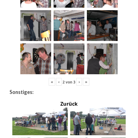
«
‹
›
»
2
von
3
Sonstiges:
Zurück