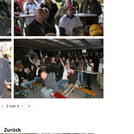
‹
›
»
2
von
3
Zurück