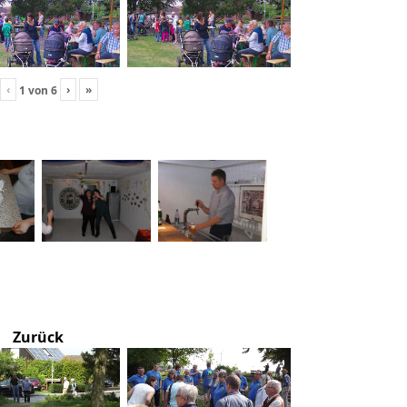
‹
›
»
1
von
6
Zurück