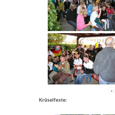
«
Krüselfeste: