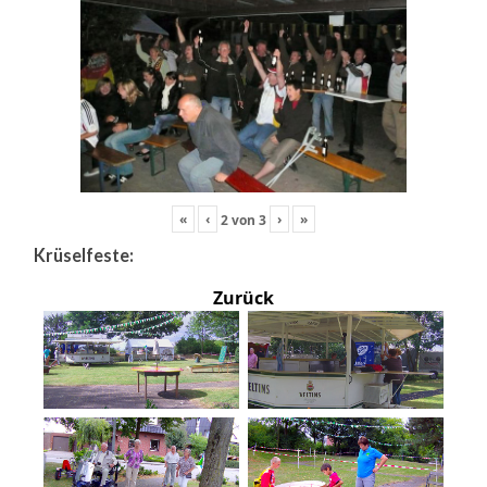
«
‹
›
»
2
von
3
Krüselfeste:
Zurück