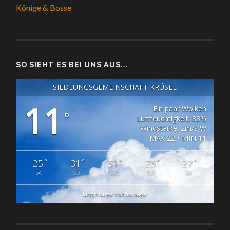
Könige & Bosse
SO SIEHT ES BEI UNS AUS...
SIEDLUNGSGEMEINSCHAFT KRÜSEL
11
Ein paar Wolken
°
Luftfeuchtigkeit: 83%
Windstärke: 2m/s W
MAX 22 • MIN 11
°
°
°
°
°
25
31
31
23
27
SA
SO
MO
DIE
MI
langfristige Vorhersage