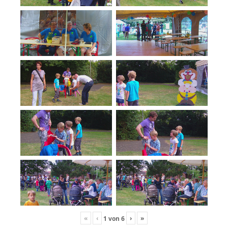
«
‹
›
»
1
von
6