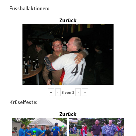
Fussballaktionen:
Zurück
«
‹
›
»
3
von
3
Krüselfeste:
Zurück