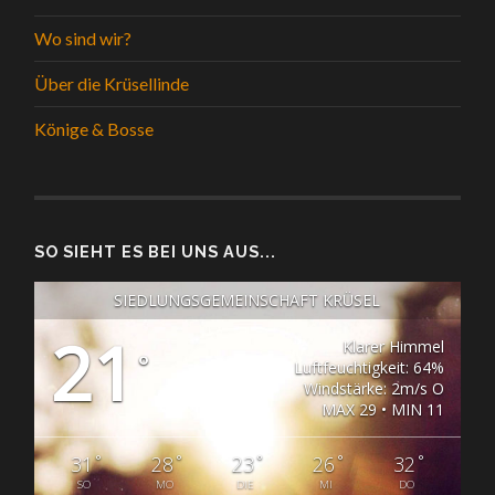
Wo sind wir?
Über die Krüsellinde
Könige & Bosse
SO SIEHT ES BEI UNS AUS...
SIEDLUNGSGEMEINSCHAFT KRÜSEL
21
Klarer Himmel
°
Luftfeuchtigkeit: 64%
Windstärke: 2m/s O
MAX 29 • MIN 11
°
°
°
°
°
31
28
23
26
32
SO
MO
DIE
MI
DO