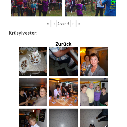
«
‹
›
»
2
von
6
Krüsylvester:
Zurück