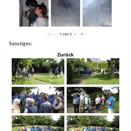
«
‹
›
»
1
von
3
Sonstiges:
Zurück