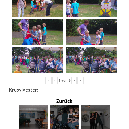
«
‹
›
»
1
von
6
Krüsylvester:
Zurück