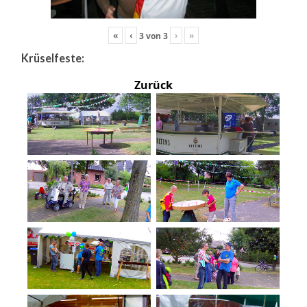
«
‹
›
»
3
von
3
Krüselfeste:
Zurück