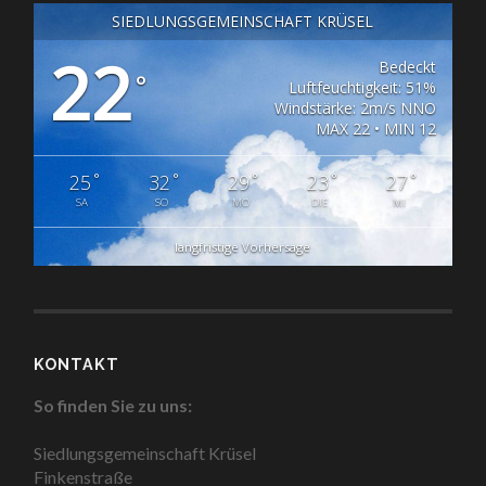
SIEDLUNGSGEMEINSCHAFT KRÜSEL
22
Bedeckt
°
Luftfeuchtigkeit: 51%
Windstärke: 2m/s NNO
MAX 22 • MIN 12
°
°
°
°
°
25
32
29
23
27
SA
SO
MO
DIE
MI
langfristige Vorhersage
KONTAKT
So finden Sie zu uns:
Siedlungsgemeinschaft Krüsel
Finkenstraße