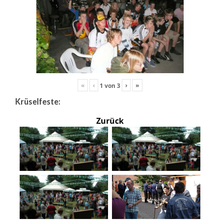
«
‹
›
»
1
von
3
Krüselfeste:
Zurück