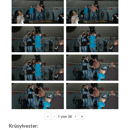
«
‹
›
»
1
von
36
Krüsylvester: