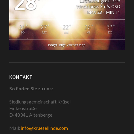
28
°
Luftfeuchtigkeit: 33%
Windstärke: 3m/s OSO
MAX 28 • MIN 11
°
°
°
°
°
31
27
22
26
32
SO
MO
DIE
MI
DO
langfristige Vorhersage
KONTAKT
So finden Sie zu uns:
Siedlungsgemeinschaft Krüsel
Finkenstraße
D-48341 Altenberge
Mail:
info@kruesellinde.com