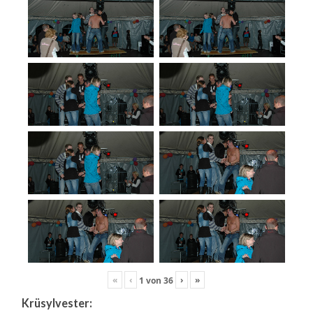
«
‹
›
»
1
von
36
Krüsylvester: