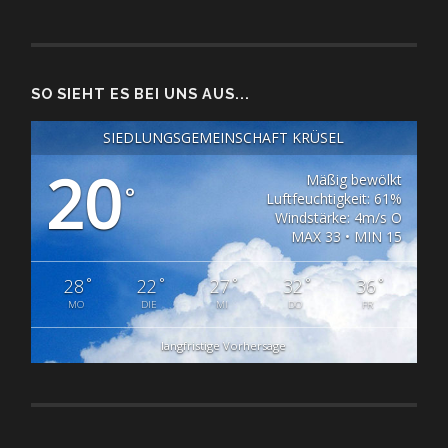
SO SIEHT ES BEI UNS AUS...
SIEDLUNGSGEMEINSCHAFT KRÜSEL
20
Mäßig bewölkt
°
Luftfeuchtigkeit: 61%
Windstärke: 4m/s O
MAX 33 • MIN 15
°
°
°
°
°
28
22
27
32
36
MO
DIE
MI
DO
FR
langfristige Vorhersage