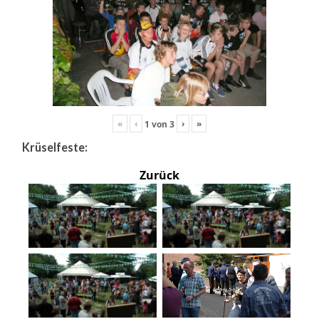
«
‹
›
»
1
von
3
Krüselfeste:
Zurück