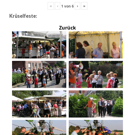
«
‹
›
»
1
von
6
Krüselfeste:
Zurück