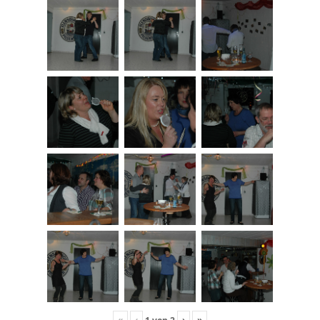
«
‹
›
»
1
von
2