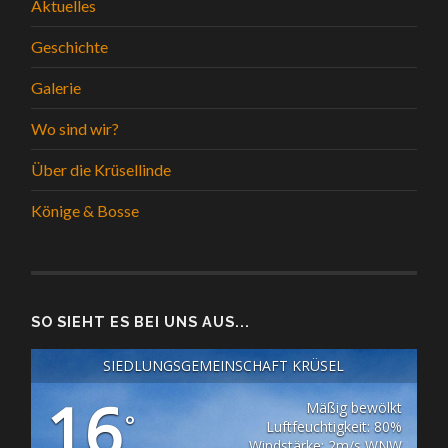
Aktuelles
Geschichte
Galerie
Wo sind wir?
Über die Krüsellinde
Könige & Bosse
SO SIEHT ES BEI UNS AUS...
SIEDLUNGSGEMEINSCHAFT KRÜSEL
16
Mäßig bewölkt
°
Luftfeuchtigkeit: 80%
Windstärke: 2m/s WNW