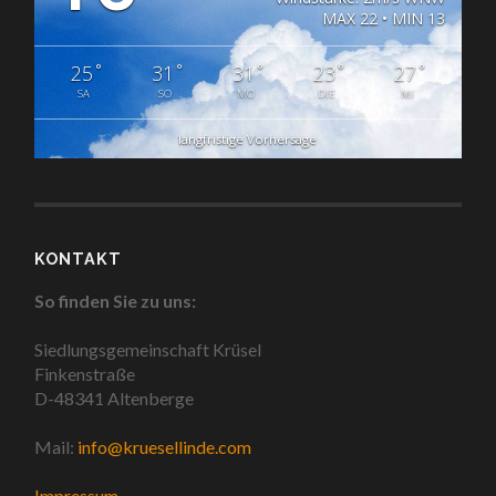
MAX 22 • MIN 13
°
°
°
°
°
25
31
31
23
27
SA
SO
MO
DIE
MI
langfristige Vorhersage
KONTAKT
So finden Sie zu uns:
Siedlungsgemeinschaft Krüsel
Finkenstraße
D-48341 Altenberge
Mail:
info@kruesellinde.com
Impressum