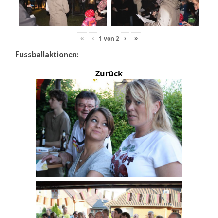
«
‹
›
»
1
von
2
Fussballaktionen:
Zurück