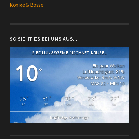
Könige & Bosse
SO SIEHT ES BEI UNS AUS...
SIEDLUNGSGEMEINSCHAFT KRÜSEL
10
Ein paar Wolken
°
Luftfeuchtigkeit: 81%
Windstärke: 3m/s WNW
MAX 22 • MIN 10
°
°
°
°
°
25
31
31
23
27
SA
SO
MO
DIE
MI
langfristige Vorhersage