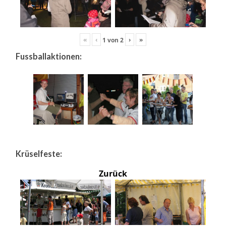
«
‹
›
»
1
von
2
Fussballaktionen:
Krüselfeste:
Zurück