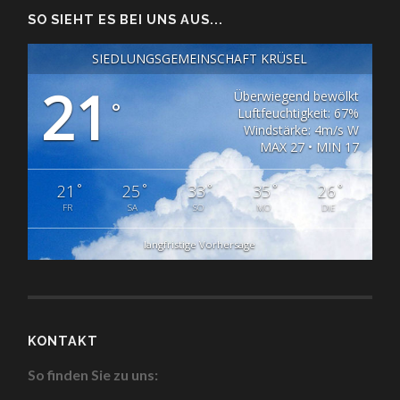
SO SIEHT ES BEI UNS AUS...
SIEDLUNGSGEMEINSCHAFT KRÜSEL
21
Überwiegend bewölkt
°
Luftfeuchtigkeit: 67%
Windstärke: 4m/s W
MAX 27 • MIN 17
°
°
°
°
°
21
25
33
35
26
FR
SA
SO
MO
DIE
langfristige Vorhersage
KONTAKT
So finden Sie zu uns: