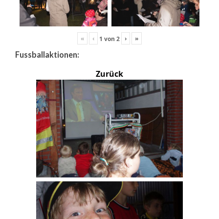
«
‹
›
»
1
von
2
Fussballaktionen:
Zurück