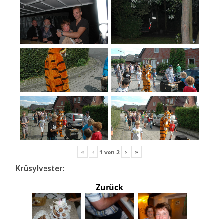
«
‹
›
»
1
von
2
Krüsylvester:
Zurück