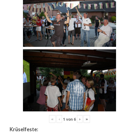
«
‹
›
»
1
von
6
Krüselfeste: