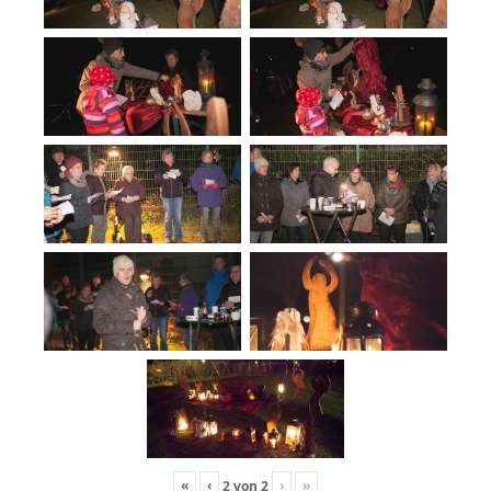
«
‹
›
»
2
von
2