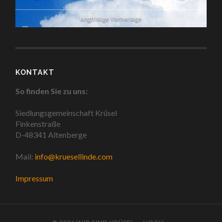
langfristige Vorhersage
KONTAKT
So finden Sie zu uns:
Siedlungsgemeinschaft Krüsel
Finkenstraße
D-48341 Altenberge
Mail:
info@kruesellinde.com
Impressum