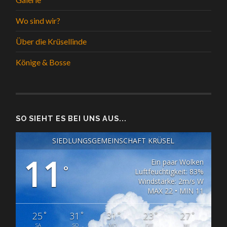
Wo sind wir?
Über die Krüsellinde
Könige & Bosse
SO SIEHT ES BEI UNS AUS...
SIEDLUNGSGEMEINSCHAFT KRÜSEL
11
Ein paar Wolken
°
Luftfeuchtigkeit: 83%
Windstärke: 2m/s W
MAX 22 • MIN 11
°
°
°
°
°
25
31
31
23
27
SA
SO
MO
DIE
MI