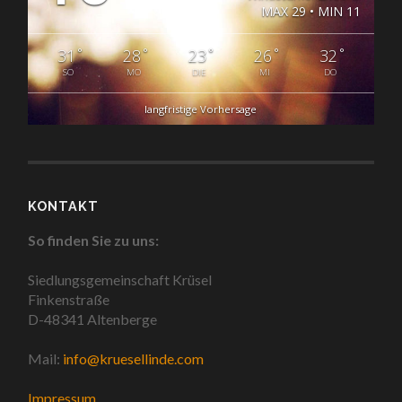
MAX 29 • MIN 11
°
°
°
°
°
31
28
23
26
32
SO
MO
DIE
MI
DO
langfristige Vorhersage
KONTAKT
So finden Sie zu uns:
Siedlungsgemeinschaft Krüsel
Finkenstraße
D-48341 Altenberge
Mail:
info@kruesellinde.com
Impressum