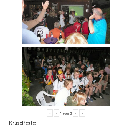
«
‹
›
»
1
von
3
Krüselfeste: