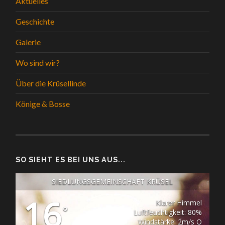
Aktuelles
Geschichte
Galerie
Wo sind wir?
Über die Krüsellinde
Könige & Bosse
SO SIEHT ES BEI UNS AUS...
SIEDLUNGSGEMEINSCHAFT KRÜSEL
16
Klarer Himmel
°
Luftfeuchtigkeit: 80%
Windstärke: 2m/s O