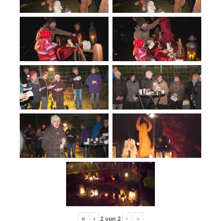
«
‹
›
»
2
von
2