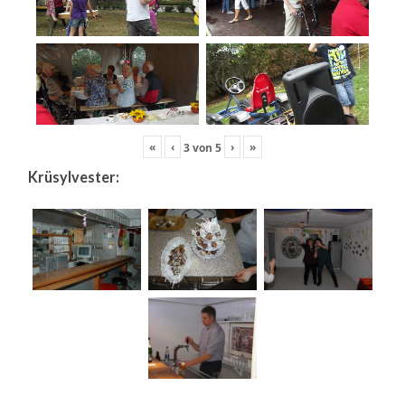
«
‹
›
»
3
von
5
Krüsylvester: