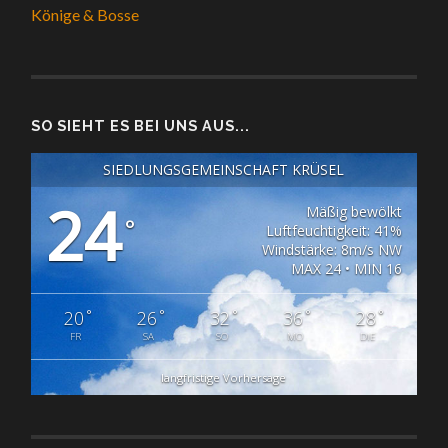
Könige & Bosse
SO SIEHT ES BEI UNS AUS...
SIEDLUNGSGEMEINSCHAFT KRÜSEL
24
Mäßig bewölkt
°
Luftfeuchtigkeit: 41%
Windstärke: 8m/s NW
MAX 24 • MIN 16
°
°
°
°
°
20
26
32
36
28
FR
SA
SO
MO
DIE
langfristige Vorhersage