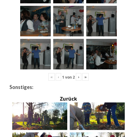
«
‹
›
»
1
von
2
Sonstiges:
Zurück