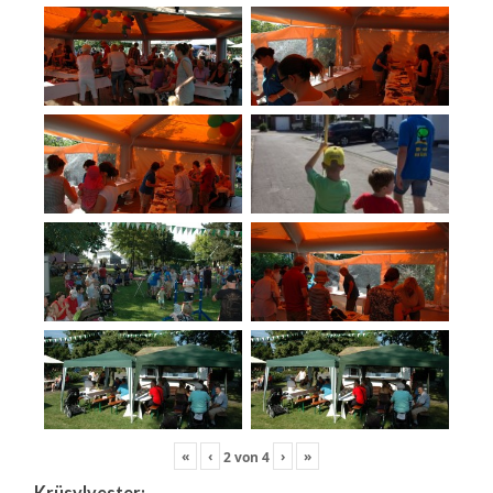
«
‹
›
»
2
von
4
Krüsylvester: