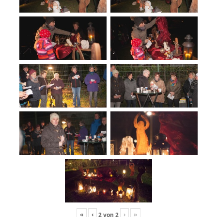
«
‹
›
»
2
von
2