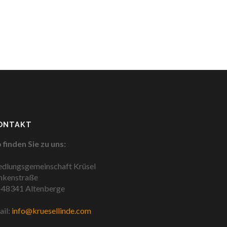
ONTAKT
 finden Sie zu uns:
edlungsgemeinschaft Krüsel
nkenstraße
48341 Altenberge
il:
info@kruesellinde.com