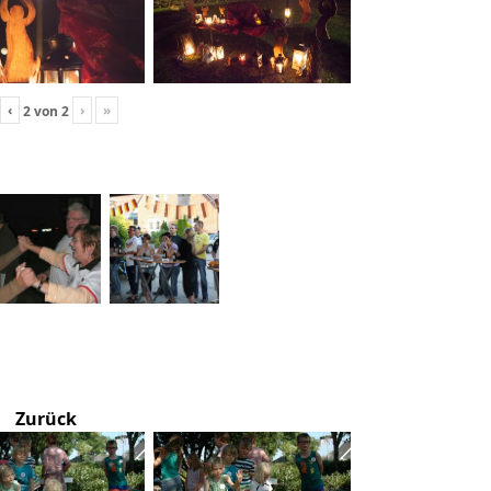
‹
›
»
2
von
2
Zurück