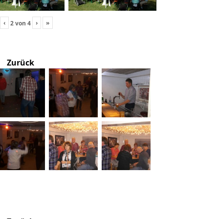
‹
›
»
2
von
4
Zurück