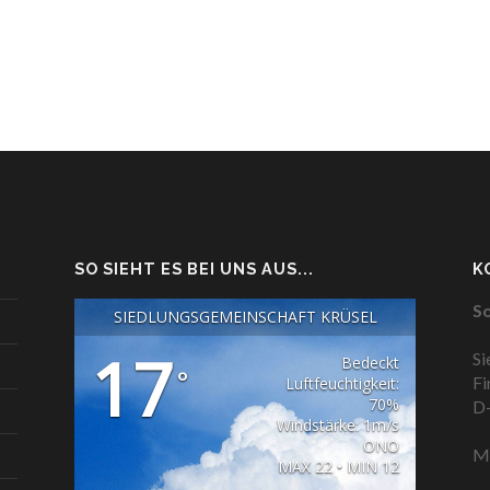
SO SIEHT ES BEI UNS AUS...
K
So
SIEDLUNGSGEMEINSCHAFT KRÜSEL
17
Si
Bedeckt
°
Fi
Luftfeuchtigkeit:
70%
D-
Windstärke: 1m/s
ONO
Ma
MAX 22 • MIN 12