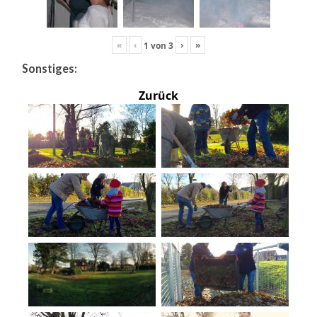
«
‹
›
»
1
von
3
Sonstiges:
Zurück