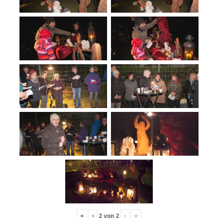
«
‹
›
»
2
von
2