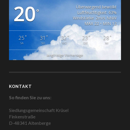
20
Überwiegend bewölkt
°
Luftfeuchtigkeit: 63%
Windstärke: 2m/s NNW
MAX 22 • MIN 12
°
°
°
°
°
25
31
32
23
28
SA
SO
MO
DIE
MI
langfristige Vorhersage
KONTAKT
So finden Sie zu uns:
Siedlungsgemeinschaft Krüsel
Finkenstraße
D-48341 Altenberge