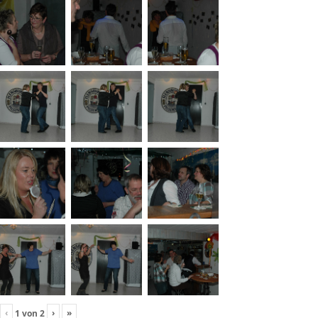
‹
›
»
1
von
2