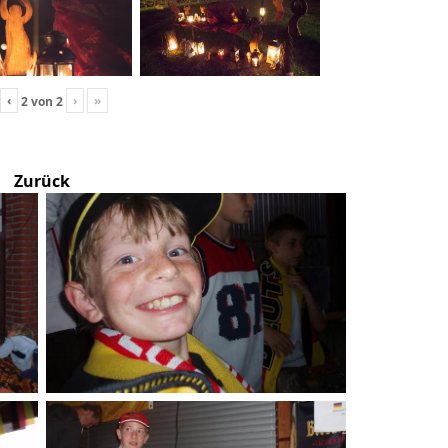
‹
›
»
2
von
2
Zurück