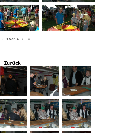
‹
›
»
1
von
4
Zurück