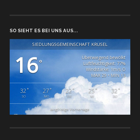
SO SIEHT ES BEI UNS AUS...
SIEDLUNGSGEMEINSCHAFT KRÜSEL
16
Überwiegend bewölkt
°
Luftfeuchtigkeit: 77%
Windstärke: 1m/s O
MAX 29 • MIN 13
°
°
°
°
°
32
27
22
25
32
SO
MO
DIE
MI
DO
langfristige Vorhersage