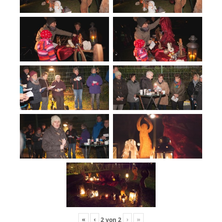
«
‹
›
»
2
von
2