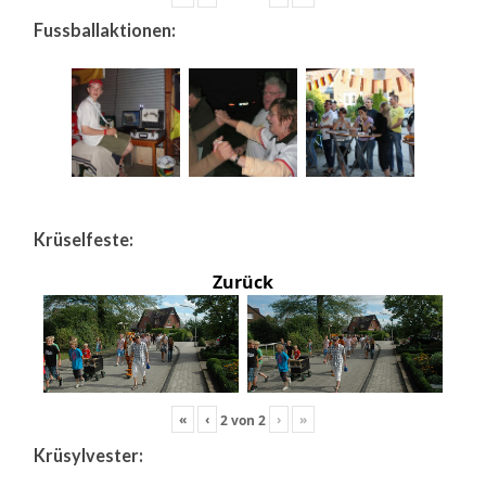
Fussballaktionen:
Krüselfeste:
Zurück
«
‹
›
»
2
von
2
Krüsylvester: