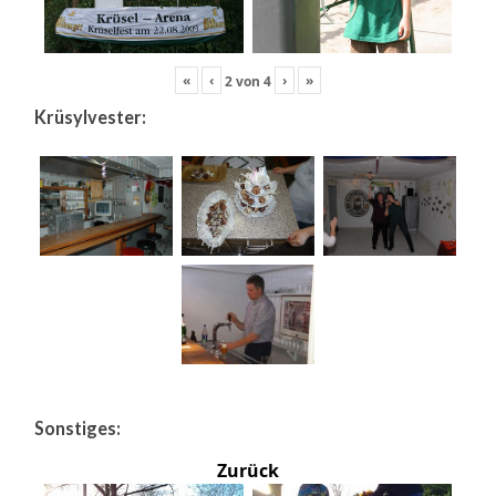
«
‹
›
»
2
von
4
Krüsylvester:
Sonstiges:
Zurück