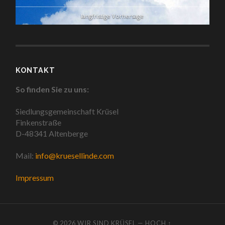
langfristige Vorhersage
KONTAKT
So finden Sie zu uns:
Siedlungsgemeinschaft Krüsel
Finkenstraße
D-48341 Altenberge
Mail:
info@kruesellinde.com
Impressum
© 2026
WIR SIND KRÜSEL
—
HOCH ↑