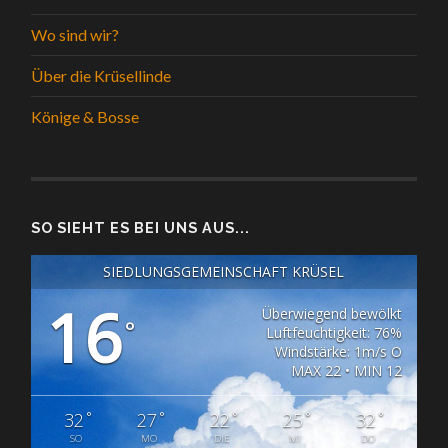
Wo sind wir?
Über die Krüsellinde
Könige & Bosse
SO SIEHT ES BEI UNS AUS...
SIEDLUNGSGEMEINSCHAFT KRÜSEL
16
Überwiegend bewölkt
°
Luftfeuchtigkeit: 76%
Windstärke: 1m/s O
MAX 22 • MIN 12
°
°
°
°
°
32
27
22
25
32
SO
MO
DIE
MI
DO