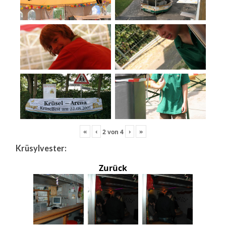
«
‹
›
»
2
von
4
Krüsylvester:
Zurück