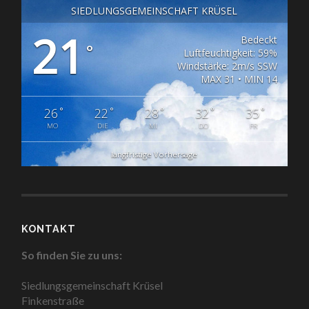
SIEDLUNGSGEMEINSCHAFT KRÜSEL
21
Bedeckt
°
Luftfeuchtigkeit: 59%
Windstärke: 2m/s SSW
MAX 31 • MIN 14
°
°
°
°
°
26
22
28
32
35
MO
DIE
MI
DO
FR
langfristige Vorhersage
KONTAKT
So finden Sie zu uns:
Siedlungsgemeinschaft Krüsel
Finkenstraße