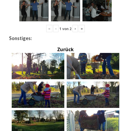
«
‹
›
»
1
von
2
Sonstiges:
Zurück