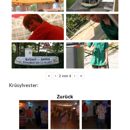
«
‹
›
»
2
von
4
Krüsylvester:
Zurück