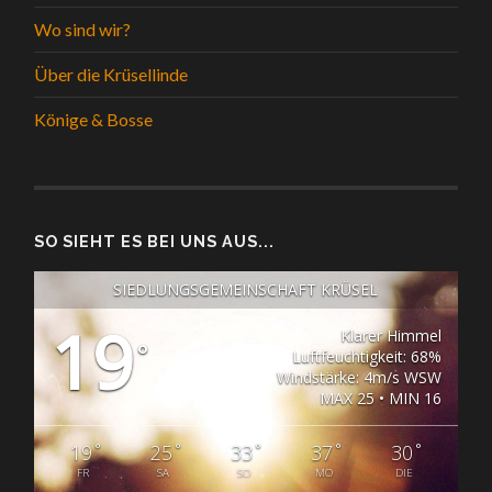
Wo sind wir?
Über die Krüsellinde
Könige & Bosse
SO SIEHT ES BEI UNS AUS...
SIEDLUNGSGEMEINSCHAFT KRÜSEL
19
Klarer Himmel
°
Luftfeuchtigkeit: 68%
Windstärke: 4m/s WSW
MAX 25 • MIN 16
°
°
°
°
°
19
25
33
37
30
FR
SA
SO
MO
DIE