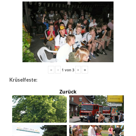
«
‹
›
»
1
von
3
Krüselfeste:
Zurück