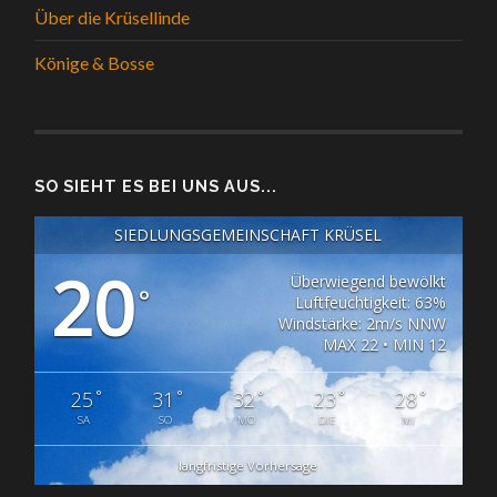
Über die Krüsellinde
Könige & Bosse
SO SIEHT ES BEI UNS AUS...
SIEDLUNGSGEMEINSCHAFT KRÜSEL
20
Überwiegend bewölkt
°
Luftfeuchtigkeit: 63%
Windstärke: 2m/s NNW
MAX 22 • MIN 12
°
°
°
°
°
25
31
32
23
28
SA
SO
MO
DIE
MI
langfristige Vorhersage