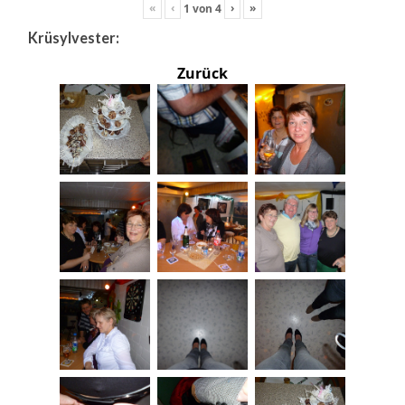
«
‹
›
»
1
von
4
Krüsylvester:
Zurück