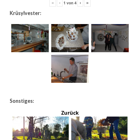
«
‹
›
»
1
von
4
Krüsylvester:
Sonstiges:
Zurück