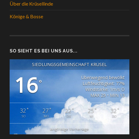
Über die Krüsellinde
Könige & Bosse
SO SIEHT ES BEI UNS AUS...
SIEDLUNGSGEMEINSCHAFT KRÜSEL
16
Überwiegend bewölkt
°
Luftfeuchtigkeit: 77%
Windstärke: 1m/s O
MAX 29 • MIN 13
°
°
°
°
°
32
27
22
25
32
SO
MO
DIE
MI
DO
langfristige Vorhersage