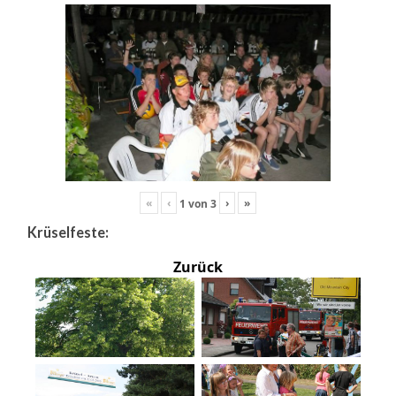
«
‹
›
»
1
von
3
Krüselfeste:
Zurück