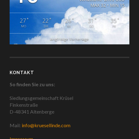
MAX 32 • MIN 15
°
°
°
°
°
27
22
26
31
35
MO
DIE
MI
DO
FR
langfristige Vorhersage
KONTAKT
So finden Sie zu uns:
Siedlungsgemeinschaft Krüsel
Finkenstraße
D-48341 Altenberge
Mail:
info@kruesellinde.com
Impressum