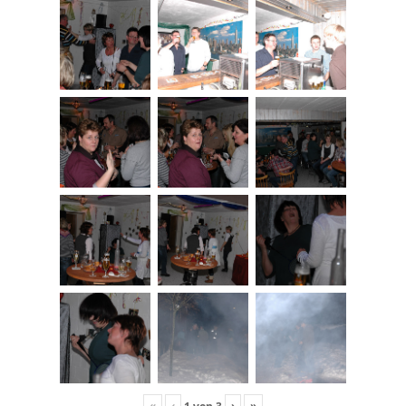
«
‹
›
»
1
von
3