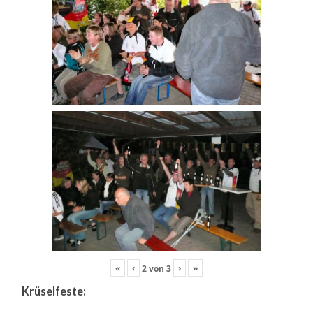
«
‹
›
»
2
von
3
Krüselfeste: