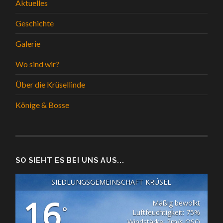
Aktuelles
Geschichte
Galerie
Wo sind wir?
Über die Krüsellinde
Könige & Bosse
SO SIEHT ES BEI UNS AUS...
SIEDLUNGSGEMEINSCHAFT KRÜSEL
16
Mäßig bewölkt
°
Luftfeuchtigkeit: 75%
Windstärke: 2m/s OSO