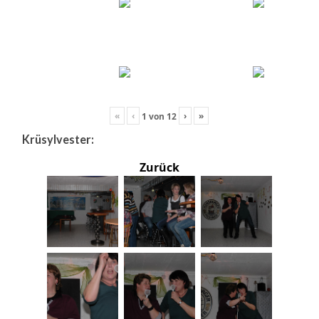
«
‹
›
»
1
von
12
Krüsylvester:
Zurück