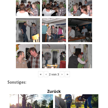
«
‹
›
»
2
von
3
Sonstiges:
Zurück