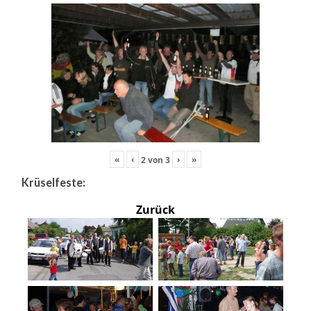
«
‹
›
»
2
von
3
Krüselfeste:
Zurück