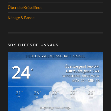
Über die Krüsellinde
Könige & Bosse
SO SIEHT ES BEI UNS AUS...
SIEDLUNGSGEMEINSCHAFT KRÜSEL
24
Überwiegend bewölkt
°
Luftfeuchtigkeit: 54%
Windstärke: 5m/s WSW
MAX 26 • MIN 16
°
°
°
°
°
21
25
33
35
26
FR
SA
SO
MO
DIE
langfristige Vorhersage