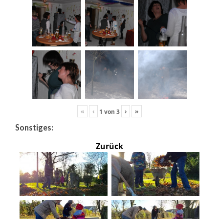
«
‹
›
»
1
von
3
Sonstiges:
Zurück