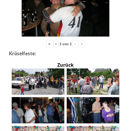
«
‹
›
»
3
von
3
Krüselfeste:
Zurück