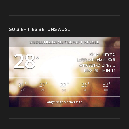
SO SIEHT ES BEI UNS AUS...
SIEDLUNGSGEMEINSCHAFT KRÜSEL
28
Klarer Himmel
°
Luftfeuchtigkeit: 35%
Windstärke: 2m/s O
MAX 28 • MIN 11
°
°
°
°
°
31
27
22
26
32
SO
MO
DIE
MI
DO
langfristige Vorhersage