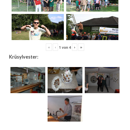
«
‹
›
»
1
von
4
Krüsylvester: