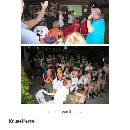
«
‹
›
»
1
von
3
Krüselfeste: