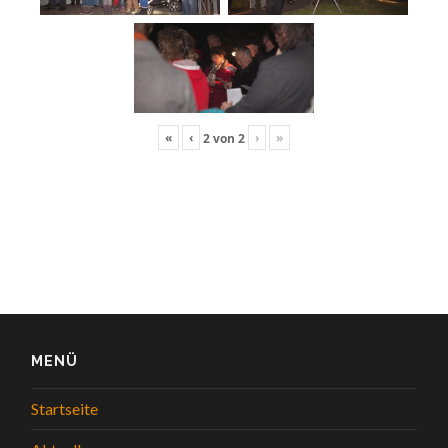
«
‹
›
»
2
von
2
MENÜ
Startseite