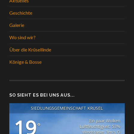
Aktuelles
Geschichte
Galerie
Wo sind wir?
Über die Krüsellinde
Könige & Bosse
SO SIEHT ES BEI UNS AUS...
SIEDLUNGSGEMEINSCHAFT KRÜSEL
19
Ein paar Wolken
°
Luftfeuchtigkeit: 53%
Windstärke: 3m/s O