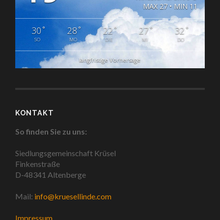
MAX 27 • MIN 11
°
°
°
°
°
30
28
22
27
32
SO
MO
DIE
MI
DO
langfristige Vorhersage
KONTAKT
So finden Sie zu uns:
Siedlungsgemeinschaft Krüsel
Finkenstraße
D-48341 Altenberge
Mail:
info@kruesellinde.com
Impressum