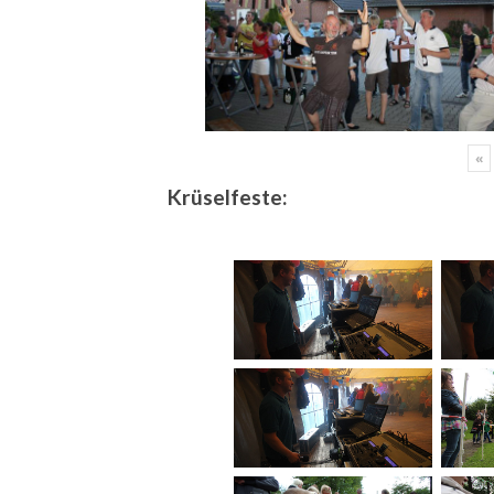
«
Krüselfeste: