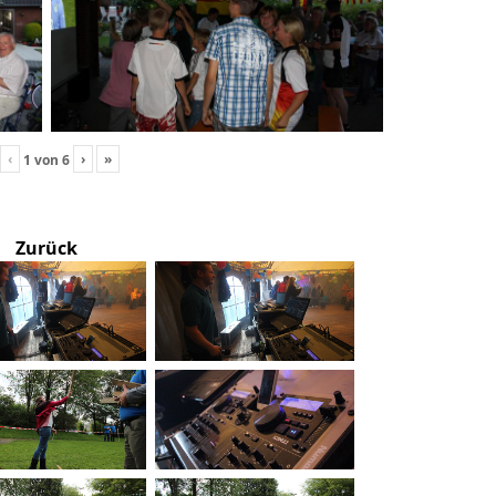
‹
›
»
1
von
6
Zurück