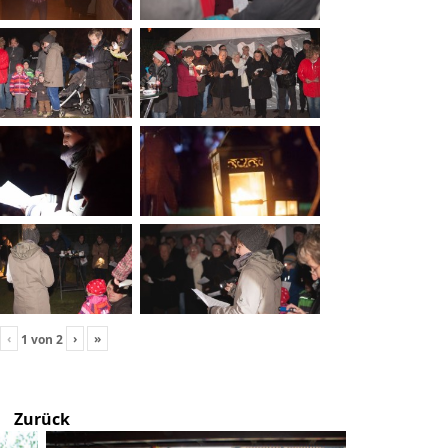
‹
›
»
1
von
2
Zurück