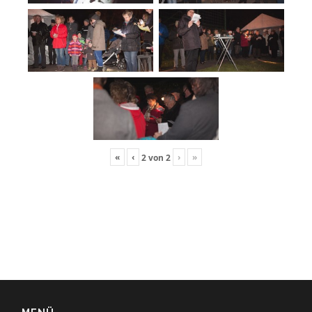
«
‹
›
»
2
von
2