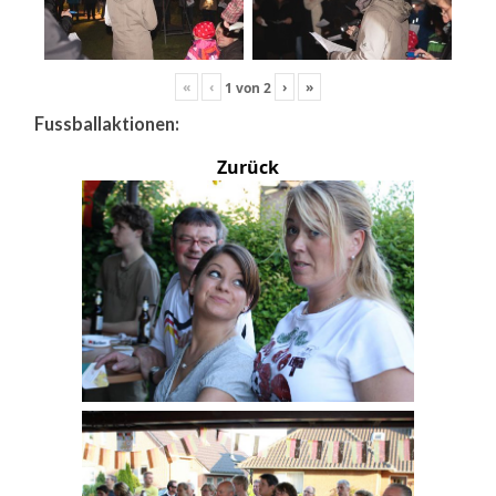
«
‹
›
»
1
von
2
Fussballaktionen:
Zurück