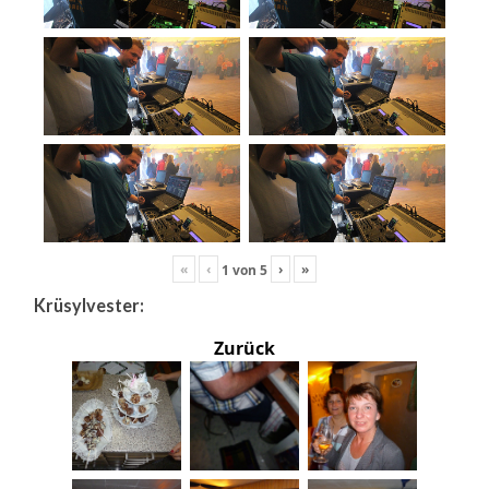
«
‹
›
»
1
von
5
Krüsylvester:
Zurück