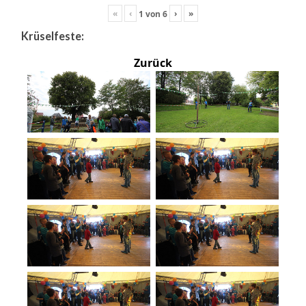
«
‹
›
»
1
von
6
Krüselfeste:
Zurück