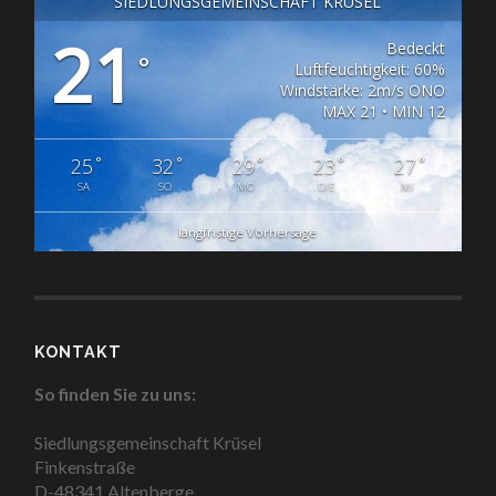
SIEDLUNGSGEMEINSCHAFT KRÜSEL
21
Bedeckt
°
Luftfeuchtigkeit: 60%
Windstärke: 2m/s ONO
MAX 21 • MIN 12
°
°
°
°
°
25
32
29
23
27
SA
SO
MO
DIE
MI
langfristige Vorhersage
KONTAKT
So finden Sie zu uns:
Siedlungsgemeinschaft Krüsel
Finkenstraße
D-48341 Altenberge