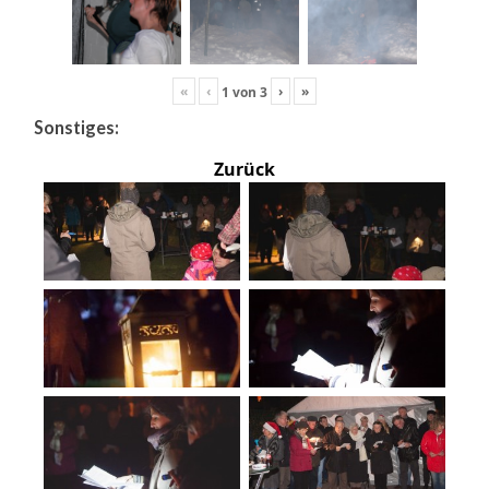
«
‹
›
»
1
von
3
Sonstiges:
Zurück