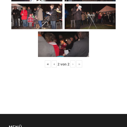
«
‹
›
»
2
von
2