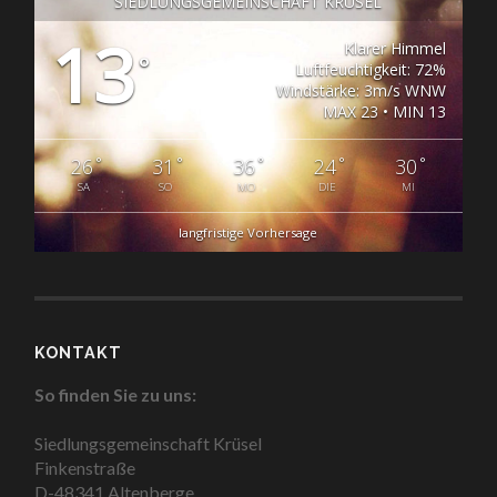
SIEDLUNGSGEMEINSCHAFT KRÜSEL
13
Klarer Himmel
°
Luftfeuchtigkeit: 72%
Windstärke: 3m/s WNW
MAX 23 • MIN 13
°
°
°
°
°
26
31
36
24
30
SA
SO
MO
DIE
MI
langfristige Vorhersage
KONTAKT
So finden Sie zu uns:
Siedlungsgemeinschaft Krüsel
Finkenstraße
D-48341 Altenberge