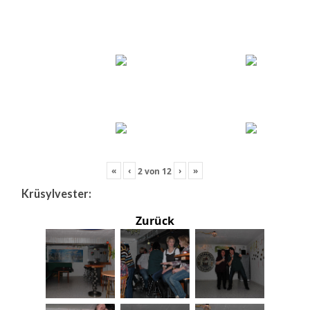
«
‹
›
»
2
von
12
Krüsylvester:
Zurück