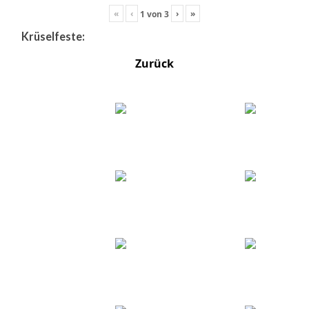
«
‹
›
»
1
von
3
Krüselfeste:
Zurück