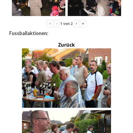
«
‹
›
»
1
von
2
Fussballaktionen:
Zurück