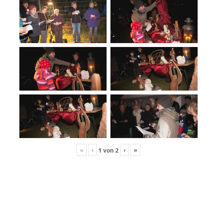
«
‹
›
»
1
von
2