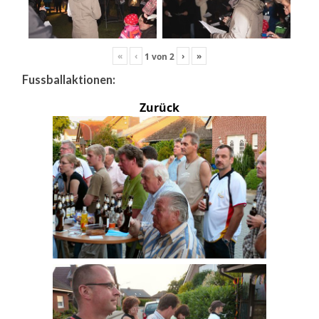
«
‹
›
»
1
von
2
Fussballaktionen:
Zurück