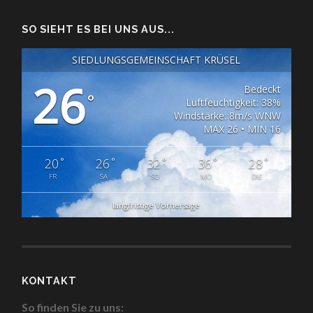
SO SIEHT ES BEI UNS AUS...
SIEDLUNGSGEMEINSCHAFT KRÜSEL
26
Bedeckt
°
Luftfeuchtigkeit: 38%
Windstärke: 8m/s WNW
MAX 26 • MIN 16
°
°
°
°
°
20
26
32
36
28
FR
SA
SO
MO
DIE
langfristige Vorhersage
KONTAKT
So finden Sie zu uns: