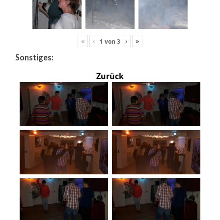
«
‹
›
»
1
von
3
Sonstiges:
Zurück