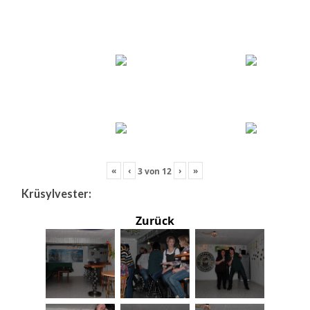
«
‹
›
»
3
von
12
Krüsylvester:
Zurück