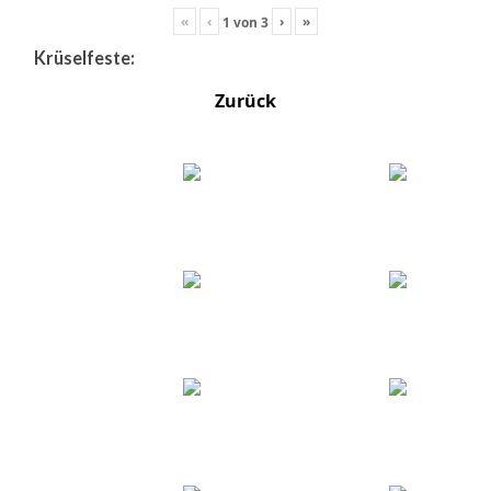
«
‹
›
»
1
von
3
Krüselfeste:
Zurück