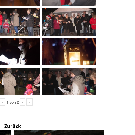
‹
›
»
1
von
2
Zurück