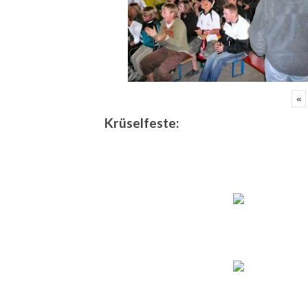
«
Krüselfeste: