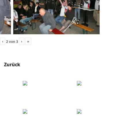
‹
›
»
2
von
3
Zurück