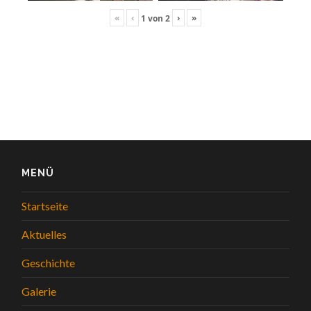
«
‹
›
»
1
von
2
MENÜ
Startseite
Aktuelles
Geschichte
Galerie