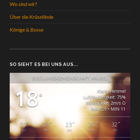
Wo sind wir?
Über die Krüsellinde
Könige & Bosse
SO SIEHT ES BEI UNS AUS...
SIEDLUNGSGEMEINSCHAFT KRÜSEL
18
Klarer Himmel
°
Luftfeuchtigkeit: 75%
Windstärke: 2m/s O
MAX 29 • MIN 11
°
°
°
°
°
31
28
23
26
32
SO
MO
DIE
MI
DO