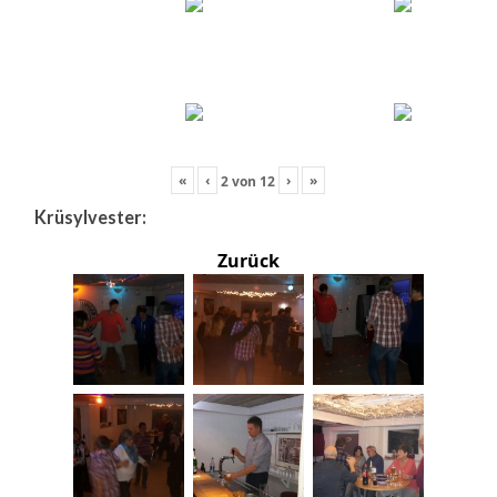
«
‹
›
»
2
von
12
Krüsylvester:
Zurück