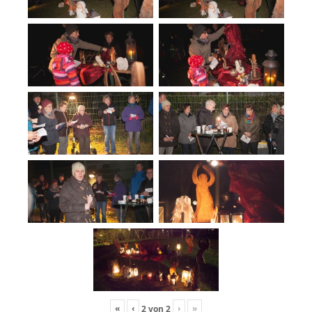
«
‹
›
»
2
von
2