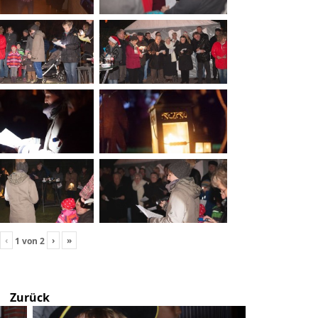
‹
›
»
1
von
2
Zurück