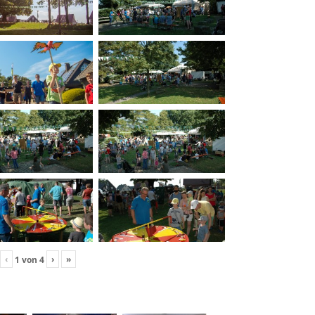
‹
›
»
1
von
4