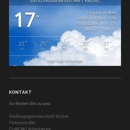
SIEDLUNGSGEMEINSCHAFT KRÜSEL
17
Ein paar Wolken
°
Luftfeuchtigkeit: 69%
Windstärke: 4m/s SW
MAX 27 • MIN 17
°
°
°
°
°
22
25
32
33
37
FR
SA
SO
MO
DIE
langfristige Vorhersage
KONTAKT
So finden Sie zu uns:
Siedlungsgemeinschaft Krüsel
Finkenstraße
D-48341 Altenberge