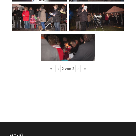
«
‹
›
»
2
von
2