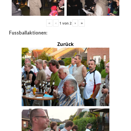
«
‹
›
»
1
von
2
Fussballaktionen:
Zurück