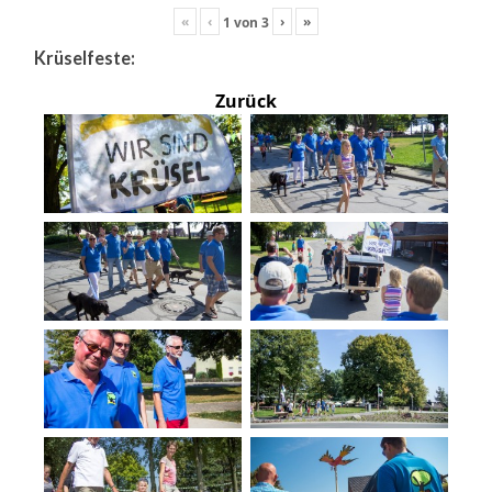
«
‹
›
»
1
von
3
Krüselfeste:
Zurück