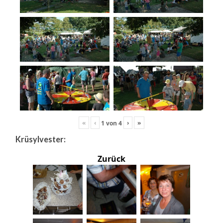
«
‹
›
»
1
von
4
Krüsylvester:
Zurück