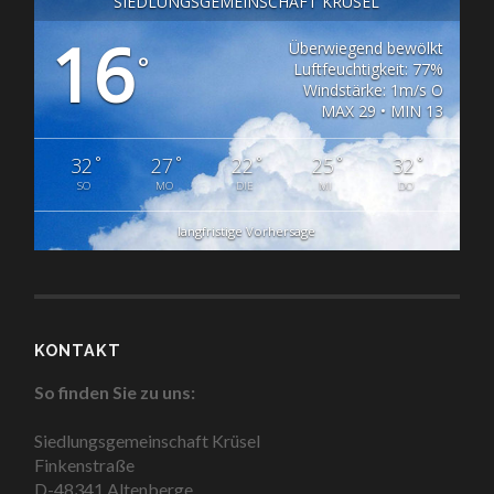
SIEDLUNGSGEMEINSCHAFT KRÜSEL
16
Überwiegend bewölkt
°
Luftfeuchtigkeit: 77%
Windstärke: 1m/s O
MAX 29 • MIN 13
°
°
°
°
°
32
27
22
25
32
SO
MO
DIE
MI
DO
langfristige Vorhersage
KONTAKT
So finden Sie zu uns:
Siedlungsgemeinschaft Krüsel
Finkenstraße
D-48341 Altenberge