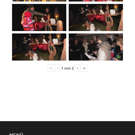
«
‹
›
»
1
von
2