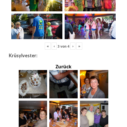
«
‹
›
»
3
von
4
Krüsylvester:
Zurück