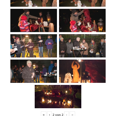
«
‹
›
»
2
von
2