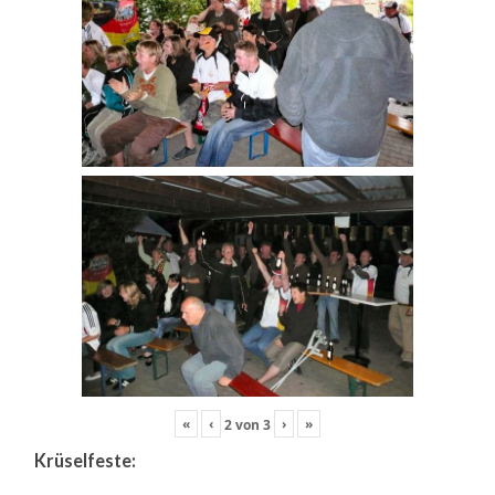
«
‹
›
»
2
von
3
Krüselfeste: